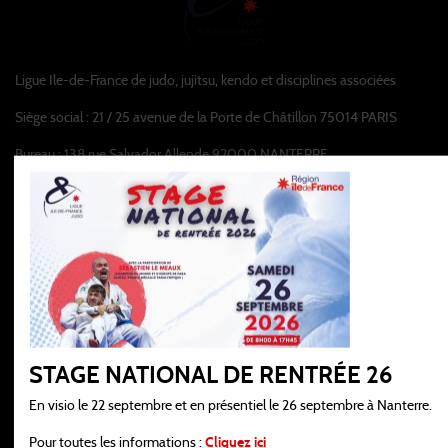
Ligue Ile-de-France de judo, jujitsu, kendo et disciplines associées
Siège social : 21 / 25 avenue de la Porte de Châtillon 75014 PARIS
Bureau : 138 rue Salvador Allende 92000 NANTERRE
infos@idf-ffjudo.com
06.45.29.49.64
Horaires d'ouvertures :
Merci de nous contacter avant votre venue.
STAGE NATIONAL DE RENTRÉE 26
En visio le 22 septembre et en présentiel le 26 septembre à Nanterre.
À ne pas manquer
Pour toutes les informations :
Cliquez ici