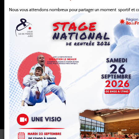
Ligue
Nous vous attendons nombreux pour partager un moment sportif et con
Formation
Sportif
Développement
Pôle espoir
Espace club
Pôle france
Paris 2024
Parajudo
Jujitsu
Grade
Crkdr
Snr