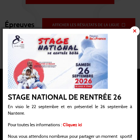
Épreuves
AFFICHER LES RÉSULTATS DE LA LIGUE
-90
STAGE NATIONAL DE RENTRÉE 26
En visio le 22 septembre et en présentiel le 26 septembre à
Ligue Ile-de-France de judo, jujitsu, kendo et disciplines associées
Nanterre.
Siège social : 21 / 25 avenue de la Porte de Châtillon 75014 PARIS
Pour toutes les informations :
Cliquez ici
Bureau : 138 rue Salvador Allende 92000 NANTERRE
Nous vous attendons nombreux pour partager un moment sportif