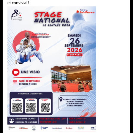
et convivial !
infos@idf-ffjudo.com
06.45.29.49.64
Horaires d'ouvertures :
Merci de nous contacter avant votre venue.
À ne pas manquer
Ligue
Formation
Sportif
Développement
Pôle espoir
Espace club
Pôle france