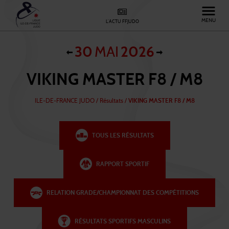
MENU
L'ACTU FFJUDO
30
MAI
2026
VIKING MASTER F8 / M8
ILE-DE-FRANCE JUDO
/
Résultats /
VIKING MASTER F8 / M8
TOUS LES RÉSULTATS
RAPPORT SPORTIF
RELATION GRADE/CHAMPIONNAT DES COMPÉTITIONS
RÉSULTATS SPORTIFS MASCULINS