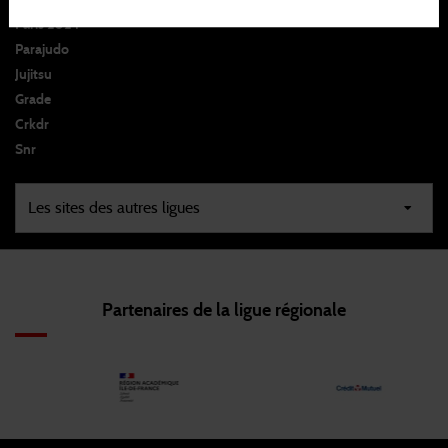
Paris 2024
Parajudo
Jujitsu
Grade
Crkdr
Snr
Partenaires de la ligue régionale