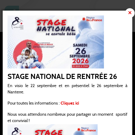
JUNIORS-SENIORS M -40a 3D
Ligue Ile-de-France de judo, jujitsu, kendo et disciplines associées
STAGE NATIONAL DE RENTRÉE 26
Siège social : 21 / 25 avenue de la Porte de Châtillon 75014 PARIS
En visio le 22 septembre et en présentiel le 26 septembre à
Nanterre.
Bureau : 138 rue Salvador Allende 92000 NANTERRE
Pour toutes les informations :
Cliquez ici
infos@idf-ffjudo.com
Nous vous attendons nombreux pour partager un moment sportif
06.45.29.49.64
et convivial !
Horaires d'ouvertures :