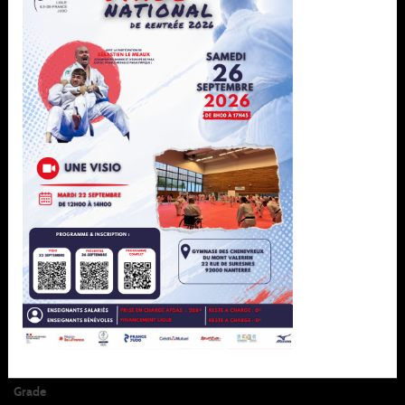
Merci de nous contacter avant votre venue.
À ne pas manquer
Ligue
Formation
Sportif
Développement
Pôle espoir
Espace club
Pôle france
Paris 2024
Parajudo
Jujitsu
Grade