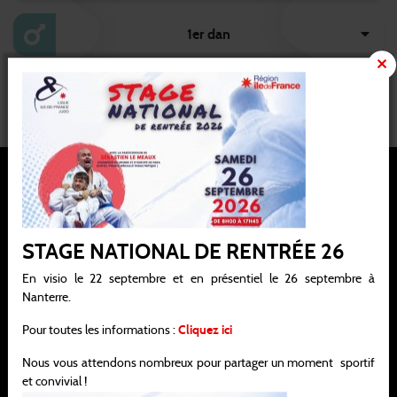
1er dan
2ème dan
STAGE NATIONAL DE RENTRÉE 26
Ligue Ile-de-France de judo, jujitsu, kendo et disciplines associées
En visio le 22 septembre et en présentiel le 26 septembre à
Nanterre.
Siège social : 21 / 25 avenue de la Porte de Châtillon 75014 PARIS
Pour toutes les informations :
Cliquez ici
Bureau : 138 rue Salvador Allende 92000 NANTERRE
Nous vous attendons nombreux pour partager un moment sportif
infos@idf-ffjudo.com
et convivial !