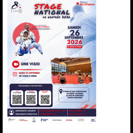
06.45.29.49.64
Horaires d'ouvertures :
Merci de nous contacter avant votre venue.
À ne pas manquer
Ligue
Formation
Sportif
Développement
Pôle espoir
Espace club
Pôle france
Paris 2024
Parajudo