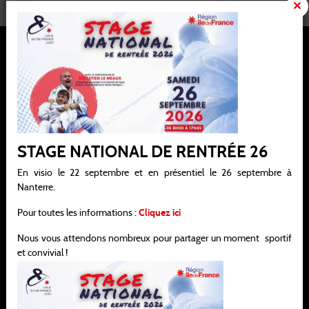
Ligue Ile-de-France de judo, jujitsu, kendo et disciplines associées
STAGE NATIONAL DE RENTRÉE 26
Siège social : 21 / 25 avenue de la Porte de Châtillon 75014 PARIS
En visio le 22 septembre et en présentiel le 26 septembre à
Bureau : 138 rue Salvador Allende 92000 NANTERRE
Nanterre.
infos@idf-ffjudo.com
Pour toutes les informations :
Cliquez ici
06.45.29.49.64
Nous vous attendons nombreux pour partager un moment sportif
Horaires d'ouvertures :
et convivial !
Merci de nous contacter avant votre venue.