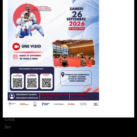
À ne pas manquer
Ligue
Formation
Sportif
Développement
Pôle espoir
Espace club
Pôle france
Paris 2024
Parajudo
Jujitsu
Grade
Crkdr
Snr