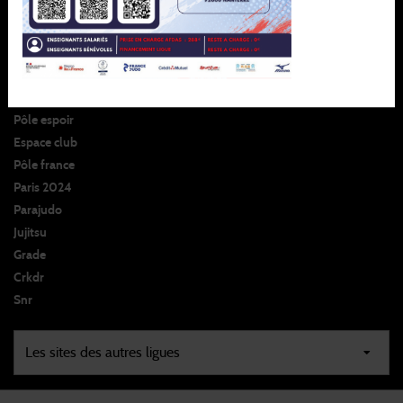
Ligue
Formation
Sportif
Développement
Pôle espoir
Espace club
Pôle france
Paris 2024
Parajudo
Jujitsu
Grade
Crkdr
Snr