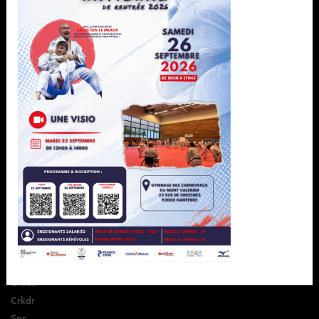
À ne pas manquer
Ligue
Formation
Sportif
Développement
Pôle espoir
Espace club
Pôle france
Paris 2024
Parajudo
Jujitsu
Grade
Crkdr
Snr