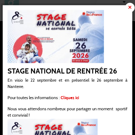
Ligue Ile-de-France de judo, jujitsu, kendo et disciplines associées
STAGE NATIONAL DE RENTRÉE 26
Siège social : 21 / 25 avenue de la Porte de Châtillon 75014 PARIS
En visio le 22 septembre et en présentiel le 26 septembre à
Bureau : 138 rue Salvador Allende 92000 NANTERRE
Nanterre.
infos@idf-ffjudo.com
Pour toutes les informations :
Cliquez ici
06.45.29.49.64
Nous vous attendons nombreux pour partager un moment sportif
et convivial !
Horaires d'ouvertures :
Merci de nous contacter avant votre venue.