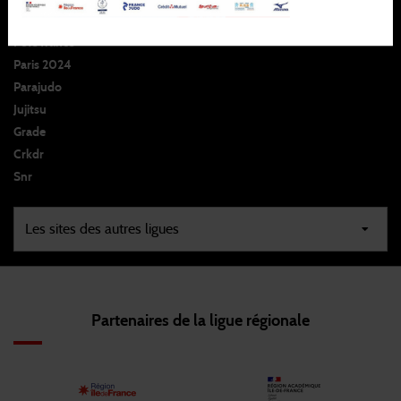
Espace club
Pôle france
Paris 2024
Parajudo
Jujitsu
Grade
Crkdr
Snr
Partenaires de la ligue régionale