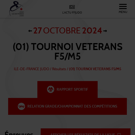
MENU
L'ACTU FFJUDO
27
OCTOBRE
2024
(01) TOURNOI VETERANS
F5/M5
ILE-DE-FRANCE JUDO
/
Résultats /
(01) TOURNOI VETERANS F5/M5
RAPPORT SPORTIF
RELATION GRADE/CHAMPIONNAT DES COMPÉTITIONS
Épreuves
AFFICHER LES RÉSULTATS DE LA LIGUE